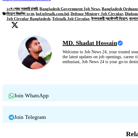
১০ম গ্রেড সরকারি চাকরি
,
Bangladesh Government Job News
,
Bangladesh Ordnanc
নিয়োগ বিজ্ঞপ্তি ২০২৬
,
bof.teletalk.com.bd
,
Defense Ministry Job Circular
,
Diplom
Job Circular Bangladesh
,
Teletalk Job Circular
,
উপসহকারী প্রকৌশলী নিয়োগ
,
বাংলাদ
MD. Shadat Hossain
Welcome to Job News 24, your trusted sour
the latest updates on job openings, career t
enthusiast, Job News 24 is your go-to dest
Join WhatsApp
Join Telegram
Rel