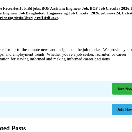
e Factories Job
,
Bd jobs
,
BOF Assistant Engineer Job
,
BOF Job Circular 2026
,
a Engineer Job Bangladesh
,
Engineering Job Circular 2026
,
job news 24
,
Lates
েশ সমরাস্ত্র কারখানা নিয়োগ
,
সরকারি চাকরি ২০২৬
ce for up-to-the-minute news and insights on the job market. We provide you 
ips, and employment trends. Whether you're a job seeker, recruiter, or career
ination for staying informed and making informed career decisions.
Join No
Join No
ated Posts