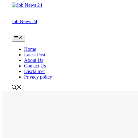
Skip
to
content
Job News 24
Menu
Home
Latest Post
About Us
Contact Us
Disclaimer
Privacy policy