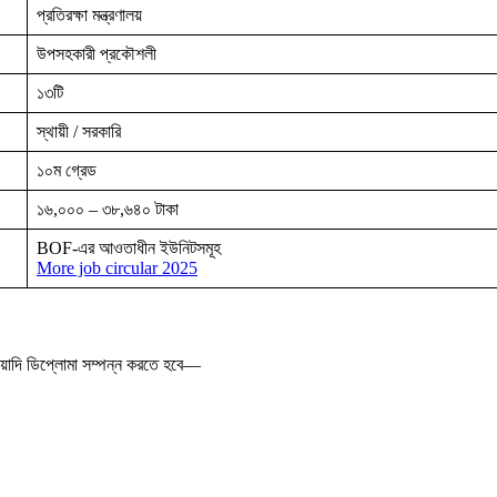
প্রতিরক্ষা মন্ত্রণালয়
উপসহকারী প্রকৌশলী
১৩টি
স্থায়ী / সরকারি
১০ম গ্রেড
১৬,০০০ – ৩৮,৬৪০ টাকা
BOF-এর আওতাধীন ইউনিটসমূহ
More job circular 2025
েয়াদি ডিপ্লোমা সম্পন্ন করতে হবে—