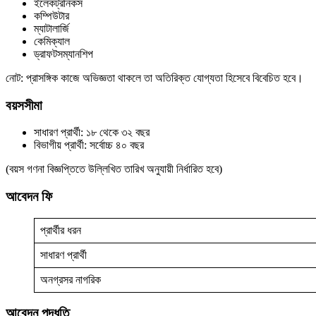
ইলেকট্রনিকস
কম্পিউটার
ম্যাটালার্জি
কেমিক্যাল
ড্রাফটসম্যানশিপ
নোট: প্রাসঙ্গিক কাজে অভিজ্ঞতা থাকলে তা অতিরিক্ত যোগ্যতা হিসেবে বিবেচিত হবে।
বয়সসীমা
সাধারণ প্রার্থী: ১৮ থেকে ৩২ বছর
বিভাগীয় প্রার্থী: সর্বোচ্চ ৪০ বছর
(বয়স গণনা বিজ্ঞপ্তিতে উল্লিখিত তারিখ অনুযায়ী নির্ধারিত হবে)
আবেদন ফি
প্রার্থীর ধরন
সাধারণ প্রার্থী
অনগ্রসর নাগরিক
আবেদন পদ্ধতি