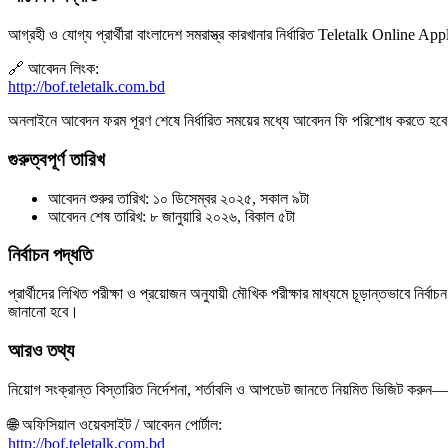
আগ্রহী ও যোগ্য প্রার্থীরা বাংলাদেশ সমরাস্ত্র কারখানার নির্ধারিত Teletalk Online
🔗 আবেদন লিংক:
http://bof.teletalk.com.bd
অনলাইনে আবেদন ফরম পূরণ শেষে নির্ধারিত সময়ের মধ্যে আবেদন ফি পরিশোধ করতে হব
গুরুত্বপূর্ণ তারিখ
আবেদন শুরুর তারিখ: ১০ ডিসেম্বর ২০২৫, সকাল ৯টা
আবেদন শেষ তারিখ: ৮ জানুয়ারি ২০২৬, বিকাল ৫টা
নির্বাচন পদ্ধতি
প্রার্থীদের লিখিত পরীক্ষা ও প্রয়োজন অনুযায়ী মৌখিক পরীক্ষার মাধ্যমে চূড়ান্তভাবে নির
জানানো হবে।
আরও তথ্য
নিয়োগ সংক্রান্ত বিস্তারিত নির্দেশনা, শর্তাবলি ও আপডেট জানতে নিয়মিত ভিজিট করুন—
🌐 অফিসিয়াল ওয়েবসাইট / আবেদন পোর্টাল:
http://bof.teletalk.com.bd