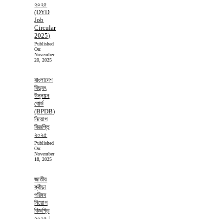
২০২৫
(DYD
Job
Circular
2025)
Published
On:
November
20, 2025
বাংলাদেশ
বিদ্যুৎ
উন্নয়ন
বোর্ড
(BPDB)
নিয়োগ
বিজ্ঞপ্তি
২০২৫
Published
On:
November
18, 2025
জাতীয়
ক্রীড়া
পরিষদ
নিয়োগ
বিজ্ঞপ্তি
২০২৫ |