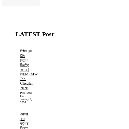
LATEST Post
নিমিউ এন্ড
টিসি
নিয়োগ
বিজ্ঞপ্তি
২০২৬ |
NEMEMW
Job
Circular
2026
Published
On:
January 9,
2026
মোংলা
বন্দর
কর্তৃপক্ষ
নিয়োগ