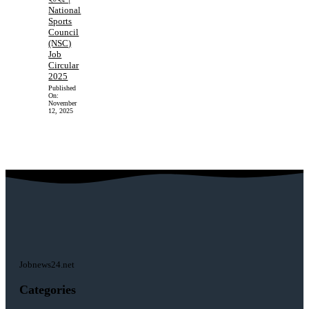
National
Sports
Council
(NSC)
Job
Circular
2025
Published
On:
November
12, 2025
Jobnews24.net
Categories