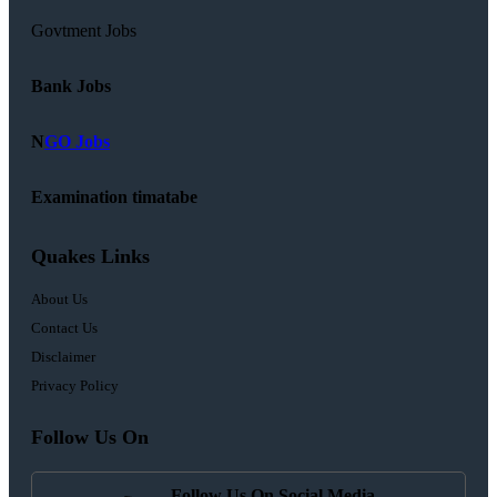
Govtment Jobs
Bank Jobs
N
GO Jobs
Examination timatabe
Quakes Links
About Us
Contact Us
Disclaimer
Privacy Policy
Follow Us On
Follow Us On Social Media