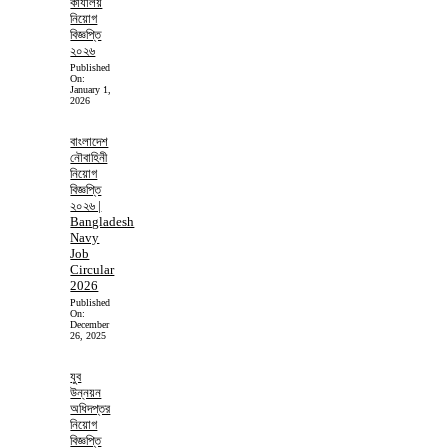
কার্যালয়
নিয়োগ
বিজ্ঞপ্তি
২০২৬
Published
On:
January 1,
2026
বাংলাদেশ
নৌবাহিনী
নিয়োগ
বিজ্ঞপ্তি
২০২৬ |
Bangladesh
Navy
Job
Circular
2026
Published
On:
December
26, 2025
যুব
উন্নয়ন
অধিদপ্তর
নিয়োগ
বিজ্ঞপ্তি