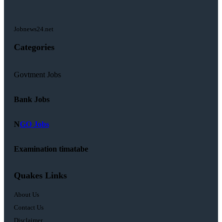
Jobnews24.net
Categories
Govtment Jobs
Bank Jobs
N
GO Jobs
Examination timatabe
Quakes Links
About Us
Contact Us
Disclaimer