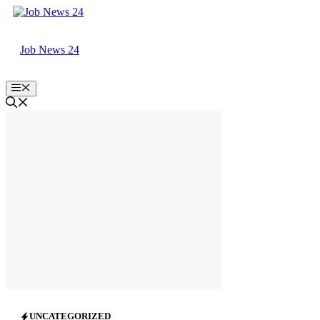
Skip
to
content
Job News 24
Menu
UNCATEGORIZED