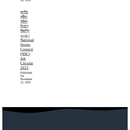
18, 2025
জাতীয়
ক্রীড়া
পরিষদ
নিয়োগ
বিজ্ঞপ্তি
২০২৫ |
National
Sports
Council
(NSC)
Job
Circular
2025
Published
On:
November
12, 2025