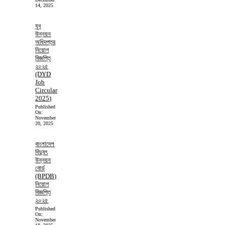
14, 2025
যুব
উন্নয়ন
অধিদপ্তর
নিয়োগ
বিজ্ঞপ্তি
২০২৫
(DYD
Job
Circular
2025)
Published
On:
November
20, 2025
বাংলাদেশ
বিদ্যুৎ
উন্নয়ন
বোর্ড
(BPDB)
নিয়োগ
বিজ্ঞপ্তি
২০২৫
Published
On:
November