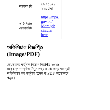
৫৬ / ১১২ /
আবেদন ফি
২২৩ টাকা
https://mpa.
gov.bd/
অফিসিয়াল
More job
ওয়েবসাইট
circular
here
অফিসিয়াল বিজ্ঞপ্তি
(Image/PDF)
মোংলা বন্দর কর্তৃপক্ষ নিয়োগ বিজ্ঞপ্তি ২০২৬
সংক্রান্ত সম্পূর্ণ ও নির্ভুল তথ্য জানার জন্য অবশ্যই
অফিসিয়াল জব সার্কুলার ইমেজ বা PDF ভালোভাবে
পড়ুন।