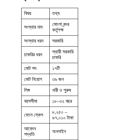
বিষয়
তথ্য
মোংলা বন্দর
সংস্থার নাম
কর্তৃপক্ষ
সংস্থার ধরন
সরকারি
স্থায়ী সরকারি
চাকরির ধরন
চাকরি
মোট পদ
১৭টি
মোট নিয়োগ
৩৯ জন
লিঙ্গ
নারী ও পুরুষ
বয়সসীমা
১৮–৩২ বছর
৮,২৫০ –
বেতন স্কেল
৬৭,০১০ টাকা
আবেদন
অনলাইন
পদ্ধতি