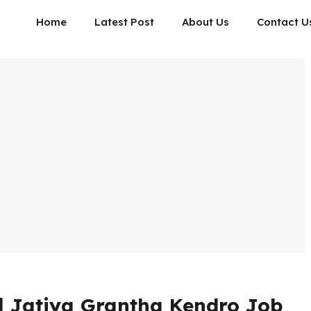
Home
Latest Post
About Us
Contact U
প্তি ২০২৫ | Jatiya Grantha Kendro Job