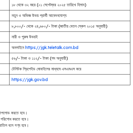
১৮ থেকে ৩২ বছর (০১ সেপ্টেম্বর ২০২৫ তারিখে হিসাব)
নতুন ও অভিজ্ঞ উভয় প্রার্থী আবেদনযোগ্য
৮,৮০০/- থেকে ২৪,৬৮০/- টাকা (জাতীয় বেতন স্কেল ২০১৫ অনুযায়ী)
নারী ও পুরুষ উভয়ই
অনলাইনে
https://jgk.teletalk.com.bd
৫৬/- টাকা ও ১১২/- টাকা (পদ অনুযায়ী)
টেলিটক প্রিপেইড মোবাইলের মাধ্যমে এসএমএস করে
https://jgk.gov.bd
্ষর আপলোড করতে হবে।
ফি পরিশোধ করতে হবে।
বাতিল বলে গণ্য হবে।