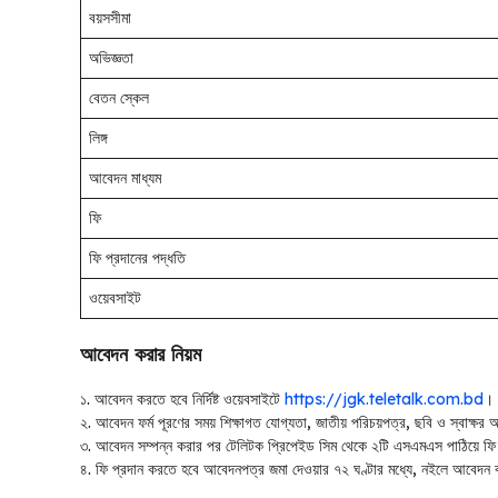
বয়সসীমা
অভিজ্ঞতা
বেতন স্কেল
লিঙ্গ
আবেদন মাধ্যম
ফি
ফি প্রদানের পদ্ধতি
ওয়েবসাইট
আবেদন করার নিয়ম
১. আবেদন করতে হবে নির্দিষ্ট ওয়েবসাইটে
https://jgk.teletalk.com.bd
।
২. আবেদন ফর্ম পূরণের সময় শিক্ষাগত যোগ্যতা, জাতীয় পরিচয়পত্র, ছবি ও স্বাক
৩. আবেদন সম্পন্ন করার পর টেলিটক প্রিপেইড সিম থেকে ২টি এসএমএস পাঠিয়ে 
৪. ফি প্রদান করতে হবে আবেদনপত্র জমা দেওয়ার ৭২ ঘণ্টার মধ্যে, নইলে আবেদন 