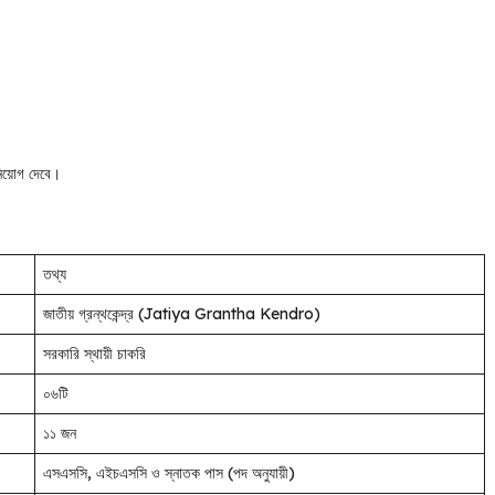
নিয়োগ দেবে।
তথ্য
জাতীয় গ্রন্থকেন্দ্র (Jatiya Grantha Kendro)
সরকারি স্থায়ী চাকরি
০৬টি
১১ জন
এসএসসি, এইচএসসি ও স্নাতক পাস (পদ অনুযায়ী)