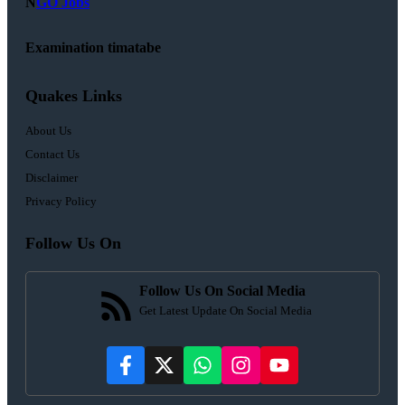
N
GO Jobs
Examination timatabe
Quakes Links
About Us
Contact Us
Disclaimer
Privacy Policy
Follow Us On
Follow Us On Social Media
Get Latest Update On Social Media