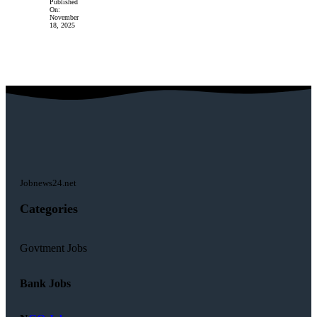
Published
On:
November
18, 2025
Jobnews24.net
Categories
Govtment Jobs
Bank Jobs