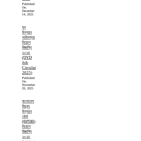
Published
On:
December
14, 2025
যুব
উন্নয়ন
অধিদপ্তর
নিয়োগ
বিজ্ঞপ্তি
২০২৫
(DYD
Job
Circular
2025)
Published
On:
November
20, 2025
বাংলাদেশ
বিদ্যুৎ
উন্নয়ন
বোর্ড
(BPDB)
নিয়োগ
বিজ্ঞপ্তি
২০২৫