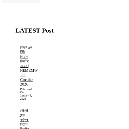
LATEST Post
নিমিউ এন্ড
টিসি
নিয়োগ
বিজ্ঞপ্তি
২০২৬ |
NEMEMW
Job
Circular
2026
Published
On:
January 9,
2026
মোংলা
বন্দর
কর্তৃপক্ষ
নিয়োগ
বিজ্ঞপ্তি