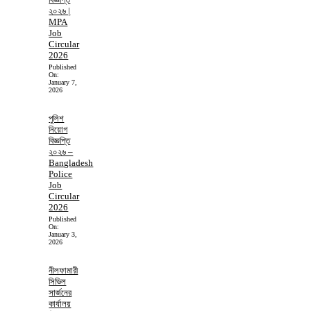
২০২৬ |
MPA
Job
Circular
2026
Published
On:
January 7,
2026
পুলিশ
নিয়োগ
বিজ্ঞপ্তি
২০২৬ –
Bangladesh
Police
Job
Circular
2026
Published
On:
January 3,
2026
নীলফামারী
সিভিল
সার্জনের
কার্যালয়