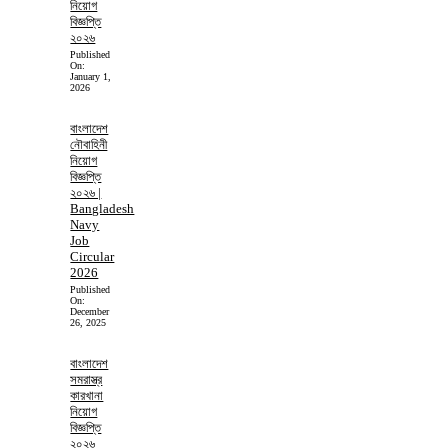
নিয়োগ
বিজ্ঞপ্তি
২০২৬
Published
On:
January 1,
2026
বাংলাদেশ
নৌবাহিনী
নিয়োগ
বিজ্ঞপ্তি
২০২৬ |
Bangladesh
Navy
Job
Circular
2026
Published
On:
December
26, 2025
বাংলাদেশ
সমরাস্ত্র
কারখানা
নিয়োগ
বিজ্ঞপ্তি
২০২৬