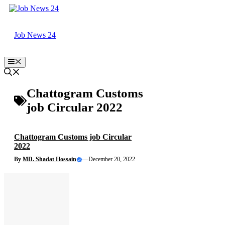
Skip
to
content
Job News 24
Menu
Chattogram Customs
job Circular 2022
Chattogram Customs job Circular
2022
By
MD. Shadat Hossain
—
December 20, 2022