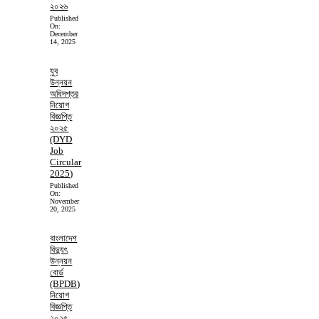
২০২৬
Published
On:
December
14, 2025
যুব
উন্নয়ন
অধিদপ্তর
নিয়োগ
বিজ্ঞপ্তি
২০২৫
(DYD
Job
Circular
2025)
Published
On:
November
20, 2025
বাংলাদেশ
বিদ্যুৎ
উন্নয়ন
বোর্ড
(BPDB)
নিয়োগ
বিজ্ঞপ্তি
২০২৫