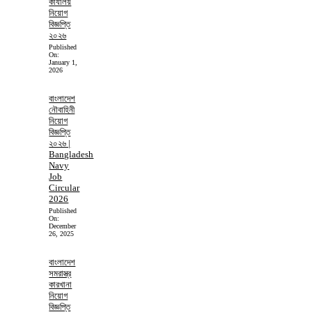
কার্যালয়
নিয়োগ
বিজ্ঞপ্তি
২০২৬
Published
On:
January 1,
2026
বাংলাদেশ
নৌবাহিনী
নিয়োগ
বিজ্ঞপ্তি
২০২৬ |
Bangladesh
Navy
Job
Circular
2026
Published
On:
December
26, 2025
বাংলাদেশ
সমরাস্ত্র
কারখানা
নিয়োগ
বিজ্ঞপ্তি