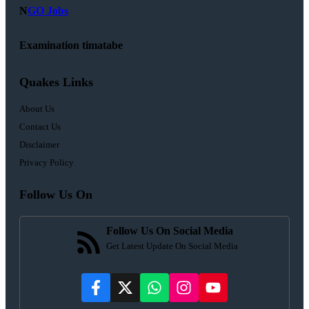
N
GO Jobs
Examination timatabe
Quakes Links
About Us
Contact Us
Disclaimer
Privacy Policy
Follow Us On
Follow Us On Social Media
Get Latest Update On Social Media