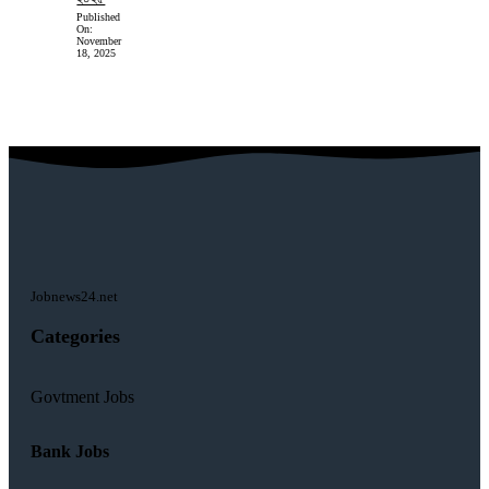
Published
On:
November
18, 2025
Jobnews24.net
Categories
Govtment Jobs
Bank Jobs