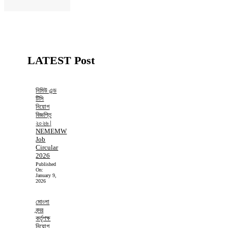
LATEST Post
নিমিউ এন্ড
টিসি
নিয়োগ
বিজ্ঞপ্তি
২০২৬ |
NEMEMW
Job
Circular
2026
Published
On:
January 9,
2026
মোংলা
বন্দর
কর্তৃপক্ষ
নিয়োগ