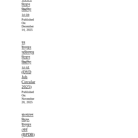
নিয়োগ
বিজ্ঞপ্তি
২০২৬
Published
On:
December
14, 2025
যুব
উন্নয়ন
অধিদপ্তর
নিয়োগ
বিজ্ঞপ্তি
২০২৫
(DYD
Job
Circular
2025)
Published
On:
November
20, 2025
বাংলাদেশ
বিদ্যুৎ
উন্নয়ন
বোর্ড
(BPDB)