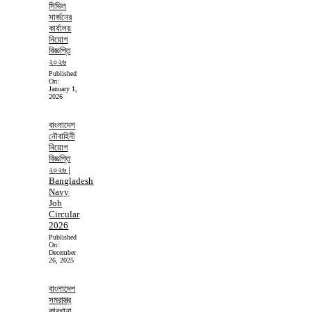
সিভিল
সার্জনের
কার্যালয়
নিয়োগ
বিজ্ঞপ্তি
২০২৬
Published
On:
January 1,
2026
বাংলাদেশ
নৌবাহিনী
নিয়োগ
বিজ্ঞপ্তি
২০২৬ |
Bangladesh
Navy
Job
Circular
2026
Published
On:
December
26, 2025
বাংলাদেশ
সমরাস্ত্র
কারখানা