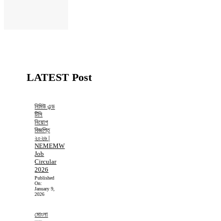
LATEST Post
নিমিউ এন্ড
টিসি
নিয়োগ
বিজ্ঞপ্তি
২০২৬ |
NEMEMW
Job
Circular
2026
Published
On:
January 9,
2026
মোংলা