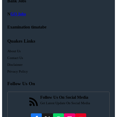
Bank Jobs
N
GO Jobs
Examination timatabe
Quakes Links
About Us
Contact Us
Disclaimer
Privacy Policy
Follow Us On
Follow Us On Social Media
Get Latest Update On Social Media