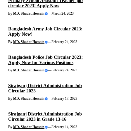
Primary School Assistant Teacher job
circular 2023! Apply Now
By
MD. Shadat Hossain
—
March 24, 2023
Bangladesh Army Job Circular 2023:
Apply Now!
By
MD. Shadat Hossain
—
February 24, 2023
Bangladesh Police Job Circular 2023:
Apply Now for Various Positions
By
MD. Shadat Hossain
—
February 24, 2023
Sirajganj District Administration Job
Circular 2023
By
MD. Shadat Hossain
—
February 17, 2023
Sirajganj District Administration Job
Circular 2023 in Grade 13-16
By
MD. Shadat Hossain
—
February 14, 2023