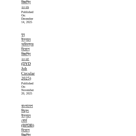
বিজ্ঞপ্তি
২০২৬
Published
On:
December
14, 2025
যুব
উন্নয়ন
অধিদপ্তর
নিয়োগ
বিজ্ঞপ্তি
২০২৫
(DYD
Job
Circular
2025)
Published
On:
November
20, 2025
বাংলাদেশ
বিদ্যুৎ
উন্নয়ন
বোর্ড
(BPDB)
নিয়োগ
বিজ্ঞপ্তি