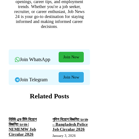
openings, career tips, and employment
trends. Whether you're a job seeker,
recruiter, or career enthusiast, Job News
24 is your go-to destination for staying
informed and making informed career
decisions.
Join Now
Join WhatsApp
Join Now
Join Telegram
Related Posts
নিমিউ এন্ড টিসি নিয়োগ
পুলিশ নিয়োগ বিজ্ঞপ্তি ২০২৬
বিজ্ঞপ্তি ২০২৬ |
– Bangladesh Police
NEMEMW Job
Job Circular 2026
Circular 2026
January 3, 2026