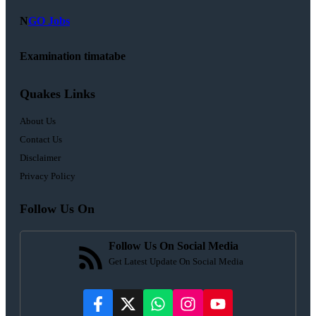
N
GO Jobs
Examination timatabe
Quakes Links
About Us
Contact Us
Disclaimer
Privacy Policy
Follow Us On
Follow Us On Social Media
Get Latest Update On Social Media