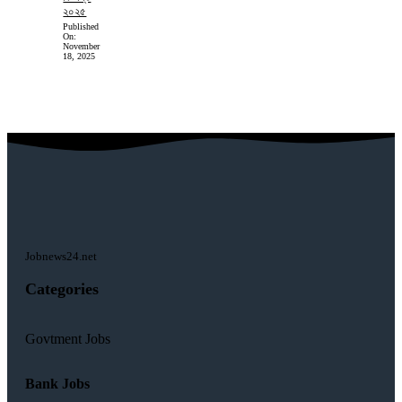
২০২৫
Published
On:
November
18, 2025
Jobnews24.net
Categories
Govtment Jobs
Bank Jobs