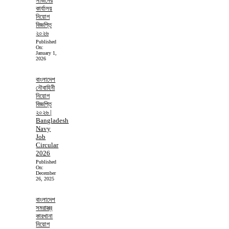
সার্জনের
কার্যালয়
নিয়োগ
বিজ্ঞপ্তি
২০২৬
Published
On:
January 1,
2026
বাংলাদেশ
নৌবাহিনী
নিয়োগ
বিজ্ঞপ্তি
২০২৬ |
Bangladesh
Navy
Job
Circular
2026
Published
On:
December
26, 2025
বাংলাদেশ
সমরাস্ত্র
কারখানা
নিয়োগ