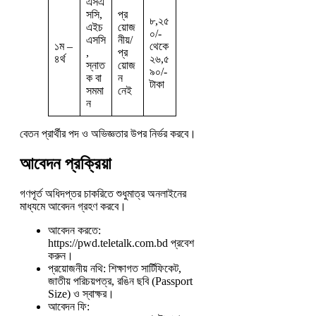
এসএ
সসি,
প্র
৮,২৫
এইচ
য়োজ
০/-
এসসি
নীয়/
১ম –
থেকে
,
প্র
৪র্থ
২৬,৫
স্নাত
য়োজ
৯০/-
ক বা
ন
টাকা
সমমা
নেই
ন
বেতন প্রার্থীর পদ ও অভিজ্ঞতার উপর নির্ভর করবে।
আবেদন প্রক্রিয়া
গণপূর্ত অধিদপ্তর চাকরিতে শুধুমাত্র অনলাইনের
মাধ্যমে আবেদন গ্রহণ করবে।
আবেদন করতে:
https://pwd.teletalk.com.bd প্রবেশ
করুন।
প্রয়োজনীয় নথি: শিক্ষাগত সার্টিফিকেট,
জাতীয় পরিচয়পত্র, রঙিন ছবি (Passport
Size) ও স্বাক্ষর।
আবেদন ফি: