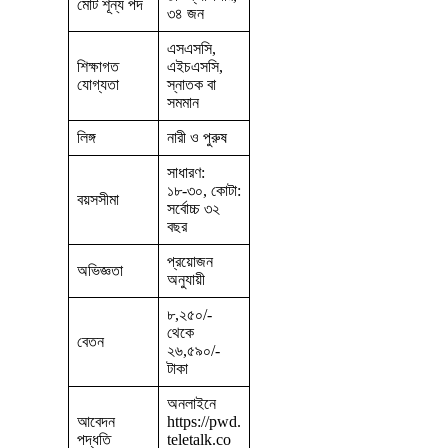
মোট শূন্য পদ
৩৪ জন
এসএসসি,
শিক্ষাগত
এইচএসসি,
যোগ্যতা
স্নাতক বা
সমমান
লিঙ্গ
নারী ও পুরুষ
সাধারণ:
১৮-৩০, কোটা:
বয়সসীমা
সর্বোচ্চ ৩২
বছর
প্রয়োজন
অভিজ্ঞতা
অনুযায়ী
৮,২৫০/-
থেকে
বেতন
২৬,৫৯০/-
টাকা
অনলাইনে
আবেদন
https://pwd.
পদ্ধতি
teletalk.co