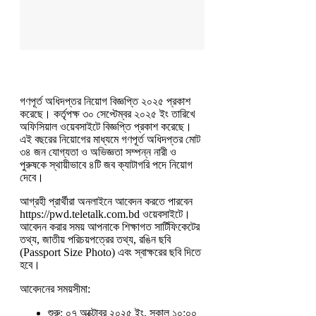
গণপূর্ত অধিদপ্তর নিয়োগ বিজ্ঞপ্তি ২০২৫ প্রকাশ
করেছে। কর্তৃপক্ষ ৩০ সেপ্টেম্বর ২০২৫ ইং তারিখে
অফিসিয়াল ওয়েবসাইটে বিজ্ঞপ্তি প্রকাশ করেছে।
এই বছরের নিয়োগের মাধ্যমে গণপূর্ত অধিদপ্তর মোট
৩৪ জন যোগ্যতা ও অভিজ্ঞতা সম্পন্ন নারী ও
পুরুষকে স্থায়ীভাবে ৪টি জব ক্যাটাগরি পদে নিয়োগ
দেবে।
আগ্রহী প্রার্থীরা অনলাইনে আবেদন করতে পারবেন
https://pwd.teletalk.com.bd ওয়েবসাইটে।
আবেদন করার সময় আপনাকে শিক্ষাগত সার্টিফিকেটের
তথ্য, জাতীয় পরিচয়পত্রের তথ্য, রঙিন ছবি
(Passport Size Photo) এবং স্বাক্ষরের ছবি দিতে
হবে।
আবেদনের সময়সীমা:
শুরু: ০৭ অক্টোবর ২০২৫ ইং, সকাল ১০:০০