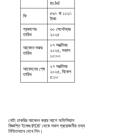
m.bd
৫৬/- বা ১১২/-
ফি
টাকা
প্রকাশের
৩০ সেপ্টেম্বর
তারিখ
২০২৫
০৭ অক্টোবর
আবেদন শুরুর
২০২৫, সকাল
তারিখ
১০:০০
২৭ অক্টোবর
আবেদনের শেষ
২০২৫, বিকেল
তারিখ
৫:০০
নোট: চাকরির আবেদন করার আগে অফিসিয়াল
বিজ্ঞপ্তি ইমেজ/PDF থেকে সকল প্রয়োজনীয় তথ্য
নিশ্চিতভাবে দেখে নিন।