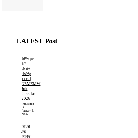
LATEST Post
নিমিউ এন্ড
টিসি
নিয়োগ
বিজ্ঞপ্তি
২০২৬ |
NEMEMW
Job
Circular
2026
Published
On:
January 9,
2026
মোংলা
বন্দর
কর্তৃপক্ষ