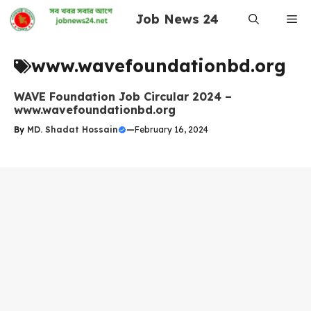
Skip
Job News 24
Me
to
content
www.wavefoundationbd.org
WAVE Foundation Job Circular 2024 –
www.wavefoundationbd.org
By
MD. Shadat Hossain
—
February 16, 2024