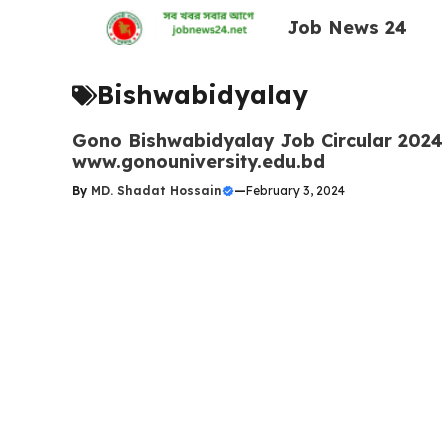
Skip
Job News 24
to
content
Bishwabidyalay
Gono Bishwabidyalay Job Circular 2024
www.gonouniversity.edu.bd
By
MD. Shadat Hossain
—
February 3, 2024