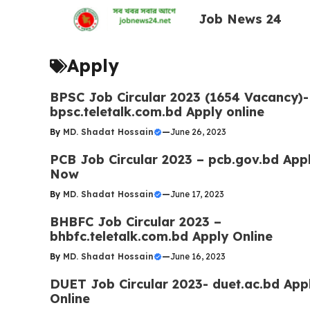
Skip
Job News 24
to
content
Apply
BPSC Job Circular 2023 (1654 Vacancy)-
bpsc.teletalk.com.bd Apply online
By
MD. Shadat Hossain
—
June 26, 2023
PCB Job Circular 2023 – pcb.gov.bd App
Now
By
MD. Shadat Hossain
—
June 17, 2023
BHBFC Job Circular 2023 –
bhbfc.teletalk.com.bd Apply Online
By
MD. Shadat Hossain
—
June 16, 2023
DUET Job Circular 2023- duet.ac.bd App
Online