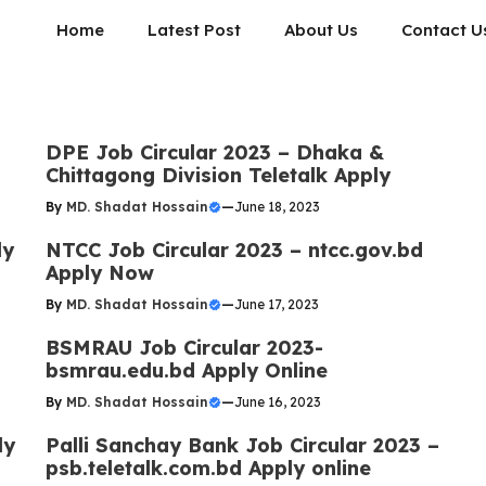
Home
Latest Post
About Us
Contact U
DPE Job Circular 2023 – Dhaka &
Chittagong Division Teletalk Apply
By
MD. Shadat Hossain
—
June 18, 2023
ly
NTCC Job Circular 2023 – ntcc.gov.bd
Apply Now
By
MD. Shadat Hossain
—
June 17, 2023
BSMRAU Job Circular 2023-
bsmrau.edu.bd Apply Online
By
MD. Shadat Hossain
—
June 16, 2023
ly
Palli Sanchay Bank Job Circular 2023 –
psb.teletalk.com.bd Apply online