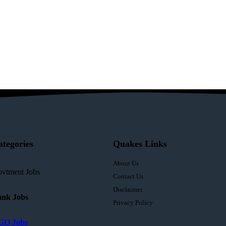
ategories
Quakes Links
About Us
vtment Jobs
Contact Us
Disclaimer
nk Jobs
Privacy Policy
GO Jobs