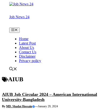
Skip
to
content
Job News 24
Menu
Home
Latest Post
About Us
Contact Us
Disclaimer
Privacy policy
AIUB
AIUB Job Circular 2024 – American International
University-Bangladesh
By
MD. Shadat Hossain
—
January 29, 2024