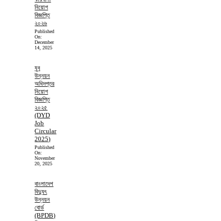
নিয়োগ
বিজ্ঞপ্তি
২০২৬
Published
On:
December
14, 2025
যুব
উন্নয়ন
অধিদপ্তর
নিয়োগ
বিজ্ঞপ্তি
২০২৫
(DYD
Job
Circular
2025)
Published
On:
November
20, 2025
বাংলাদেশ
বিদ্যুৎ
উন্নয়ন
বোর্ড
(BPDB)