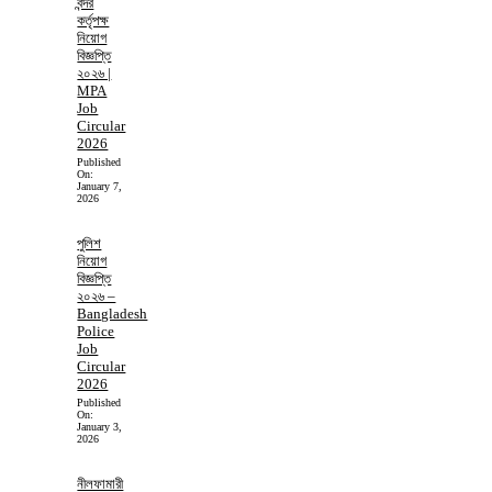
বন্দর
কর্তৃপক্ষ
নিয়োগ
বিজ্ঞপ্তি
২০২৬ |
MPA
Job
Circular
2026
Published
On:
January 7,
2026
পুলিশ
নিয়োগ
বিজ্ঞপ্তি
২০২৬ –
Bangladesh
Police
Job
Circular
2026
Published
On:
January 3,
2026
নীলফামারী