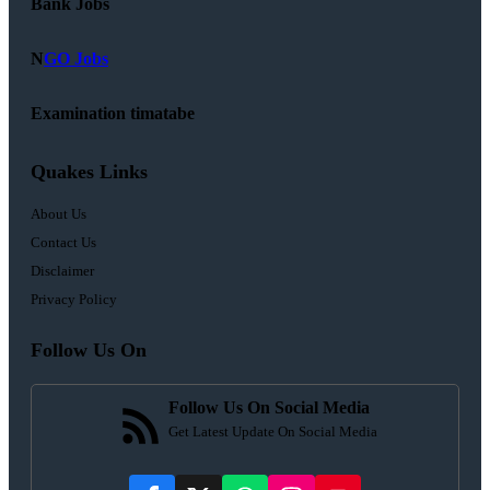
Bank Jobs
N
GO Jobs
Examination timatabe
Quakes Links
About Us
Contact Us
Disclaimer
Privacy Policy
Follow Us On
Follow Us On Social Media
Get Latest Update On Social Media