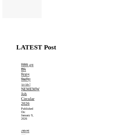
LATEST Post
নিমিউ এন্ড
টিসি
নিয়োগ
বিজ্ঞপ্তি
২০২৬ |
NEMEMW
Job
Circular
2026
Published
On:
January 9,
2026
মোংলা