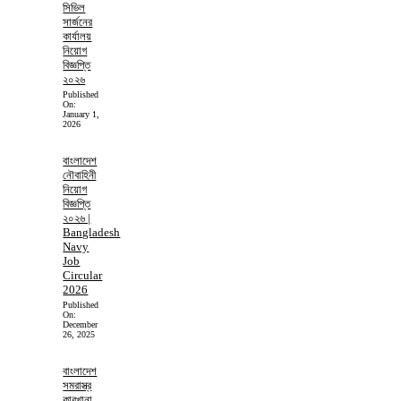
সিভিল
সার্জনের
কার্যালয়
নিয়োগ
বিজ্ঞপ্তি
২০২৬
Published
On:
January 1,
2026
বাংলাদেশ
নৌবাহিনী
নিয়োগ
বিজ্ঞপ্তি
২০২৬ |
Bangladesh
Navy
Job
Circular
2026
Published
On:
December
26, 2025
বাংলাদেশ
সমরাস্ত্র
কারখানা